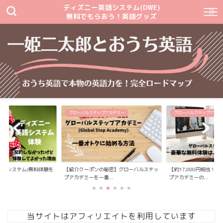
ディズニー英語システム(DWE)
無料でもらおう！英語グッズ
テム
グローバルステップアカデミー
グローバルステップアカデ
英語システム)無料体験を
【紹介クーポンの秘密】グローバルステッ
【約17,000円相当！
プアカデミーを一番...
プアカデミーの...
当サイトはアフィリエイトを利用しています