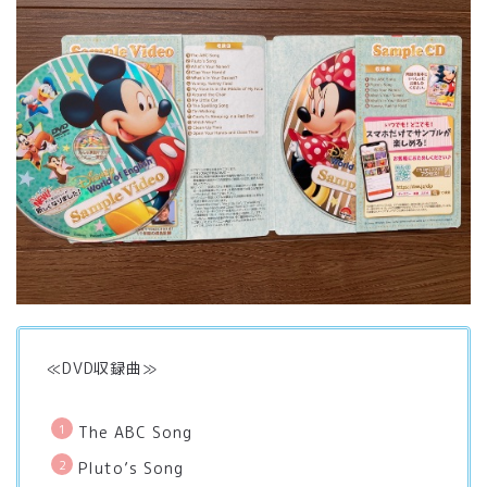
≪DVD収録曲≫
The ABC Song
Pluto’s Song