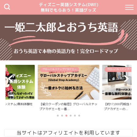
ディズニー英語システム(DWE)
無料でもらおう！英語グッズ
テム
グローバルステップアカデミー
グローバルステップアカデ
英語システム)無料体験を
【紹介クーポンの秘密】グローバルステッ
【約17,000円相当！
プアカデミーを一番...
プアカデミーの...
当サイトはアフィリエイトを利用しています