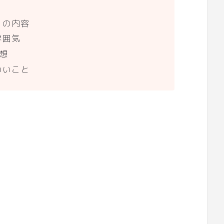
６の内容
雰囲気
想
いいこと