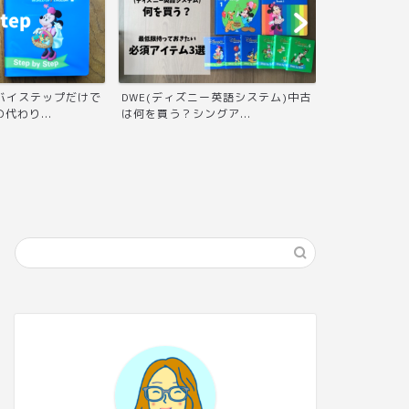
ー英語システム)中古
DWE(ディズニー英語システム)無料
【紹介クーポ
グア...
体験を2回目うけた話...
ステップアカデ