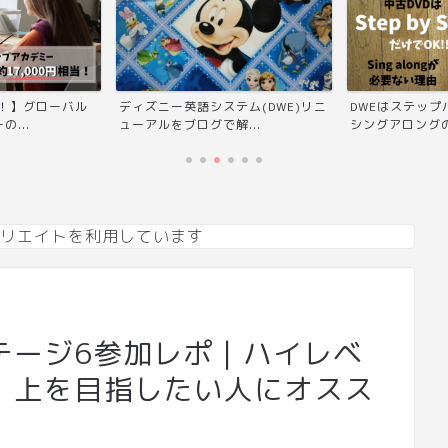
テム(DWE)リニ
DWEはステップバイステップだけで
DWE(ディズニ
...
シングアロングの代わり...
は何を買う？シン
リエイトを利用しています
テージ6参加レポ｜ハイレベ
！上を目指したい人にオスス