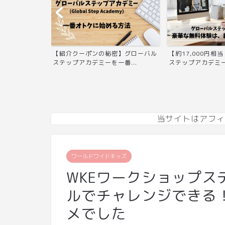
密】グローバル
【約17,000円相当！】グローバル
ディズニー英語シス
番...
ステップアカデミーの...
ューアルをブログで解
当サイトはアフィ
ワールドワイドキッズ
WKEワークショップス
ルでチャレンジできる
メでした