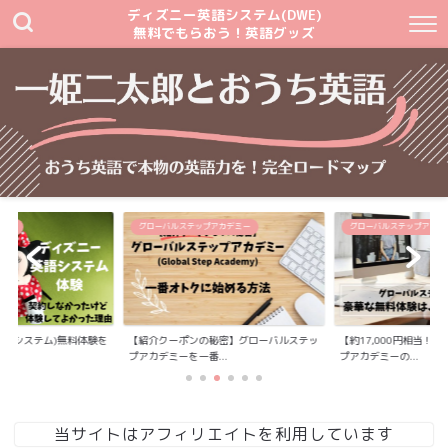
ディズニー英語システム(DWE)
無料でもらおう！英語グッズ
テム
グローバルステップアカデミー
グローバルステップアカデ
英語システム)無料体験を
【紹介クーポンの秘密】グローバルステッ
【約17,000円相当！
プアカデミーを一番...
プアカデミーの...
当サイトはアフィリエイトを利用しています