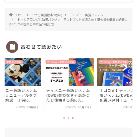
HOME
おうち英語絵本や教材
ディズニー英語システム
トークアロングは効果バツグン！アウトプットが増えた！量も質も最高で絶賛し
たい5つの理由と中古品の選び方
合わせて読みたい
ズニー英語システム
ディズニー英語システム
ディズニー英語システム
ィズニー英語システム
ディズニー英語システム
【口コミ】ディズニ
DWE)リニューアルをブ
(DWE)買わなきゃ良かっ
語システム(DWE)の
で解説！子供に...
たと後悔する前にた...
＆悪い評判｜ユーザ..
2019年10月4日
2022年12月13日
2023年3