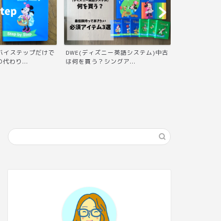
プバイステップだけで
DWE(ディズニー英語システム)中古
DWE(ディズ
代わり...
は何を買う？シングア...
体験を2回目う