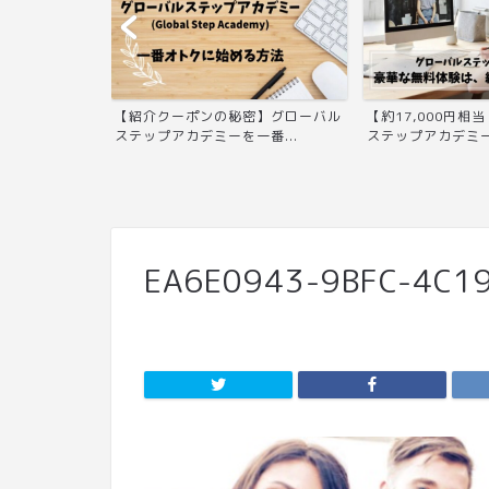
語システム)無料
【紹介クーポンの秘密】グローバル
【約17,000円相
..
ステップアカデミーを一番...
ステップアカデミーの
EA6E0943-9BFC-4C1