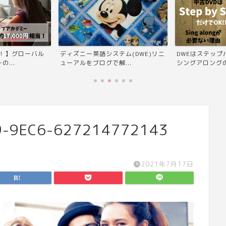
当！】グローバル
ディズニー英語システム(DWE)リニ
DWEはステッ
...
ューアルをブログで解...
シングアロングの
9-9EC6-627214772143
2021年7月17日