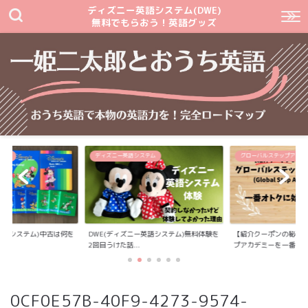
ディズニー英語システム(DWE)
無料でもらおう！英語グッズ
テム
ディズニー英語システム
グローバルステップアカデ
英語システム)中古は何を
DWE(ディズニー英語システム)無料体験を
【紹介クーポンの秘密
2回目うけた話...
プアカデミーを一番...
0CF0E57B-40F9-4273-9574-