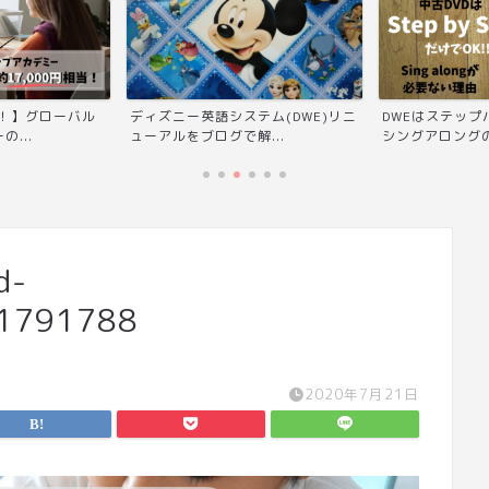
当！】グローバル
ディズニー英語システム(DWE)リニ
DWEはステッ
...
ューアルをブログで解...
シングアロングの
d-
1791788
2020年7月21日