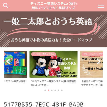
ディズニー英語システム(DWE)
無料でもらおう！英語グッズ
テム
ディズニー英語システム
グローバルステップアカデ
英語システム)中古は何を
DWE(ディズニー英語システム)無料体験を
【紹介クーポンの秘密
2回目うけた話...
プアカデミーを一番...
5177BB35-7E9C-481F-BA9B-