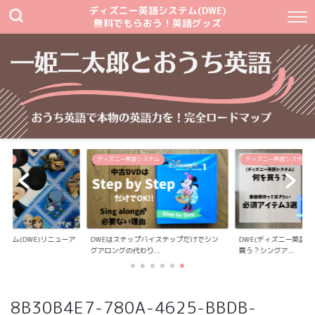
ディズニー英語システム(DWE)
無料でもらおう！英語グッズ
テム
ディズニー英語システム
ディズニー英語システム
バイステップだけでシン
DWE(ディズニー英語システム)中古は何を
DWE(ディズニー英語シ
..
買う？シングア...
2回目うけた話...
8B30B4E7-780A-4625-BBDB-