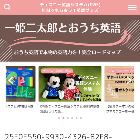
ディズニー英語システム(DWE)
無料でもらおう！英語グッズ
テム
ディズニー英語システム
グローバルステップアカデ
英語システム)中古は何を
DWE(ディズニー英語システム)無料体験を
【紹介クーポンの秘密
2回目うけた話...
プアカデミーを一番...
25F0F550-9930-4326-82F8-