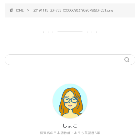
HOME
20191115_234722_00006098379895798834221.png
しょこ
有資格の日本語教師・おうち英語歴5年