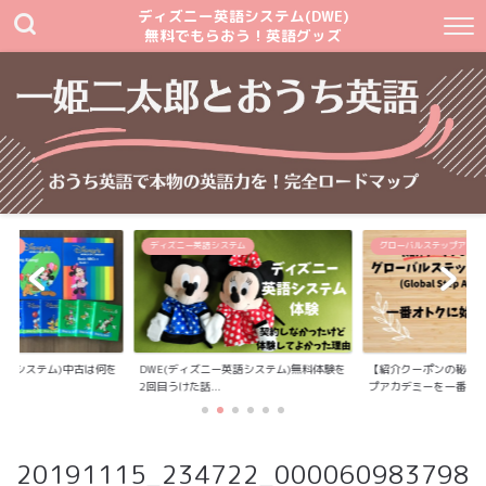
ディズニー英語システム(DWE)
無料でもらおう！英語グッズ
テム
ディズニー英語システム
グローバルステップアカデ
英語システム)中古は何を
DWE(ディズニー英語システム)無料体験を
【紹介クーポンの秘密
2回目うけた話...
プアカデミーを一番...
20191115_234722_000060983798