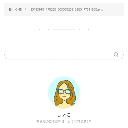
HOME
20190919_175258_00008928918980477811828.png
しょこ
有資格の日本語教師・おうち英語歴5年