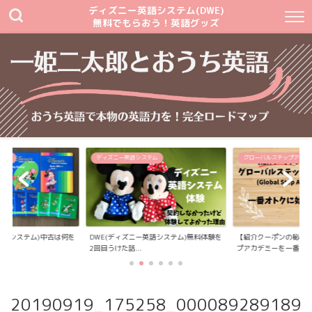
ディズニー英語システム(DWE)
無料でもらおう！英語グッズ
テム
ディズニー英語システム
グローバルステップアカデ
英語システム)中古は何を
DWE(ディズニー英語システム)無料体験を
【紹介クーポンの秘密
2回目うけた話...
プアカデミーを一番...
20190919_175258_000089289189