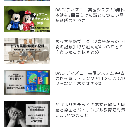
DWE(ディズニー英語システム)無料
体験を2回目うけた話としつこい電
話勧誘の断り方
おうち英語ブログ【2歳半からの2年
間の記録】取り組んだ4つのことや
注意したこと総まとめ
DWE(ディズニー英語システム)中古
は何を買う？シングアロングのDVD
いらない！おすすめ3選
ダブルリミテッドの不安を解消！問
題と原因とバイリンガル教育で対策
したい4つのこと