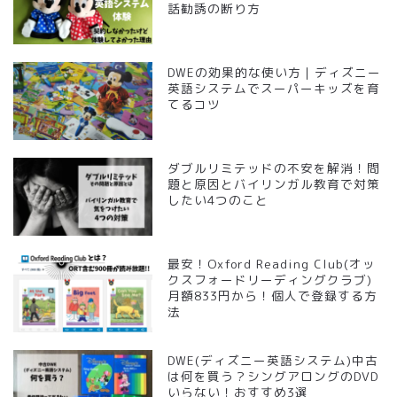
話勧誘の断り方
DWEの効果的な使い方｜ディズニー
英語システムでスーパーキッズを育
てるコツ
ダブルリミテッドの不安を解消！問
題と原因とバイリンガル教育で対策
したい4つのこと
最安！Oxford Reading Club(オッ
クスフォードリーディングクラブ)
月額833円から！個人で登録する方
法
DWE(ディズニー英語システム)中古
は何を買う？シングアロングのDVD
いらない！おすすめ3選