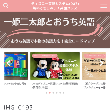
ディズニー英語システム(DWE)
無料でもらおう！英語グッズ
テム
ディズニー英語システム
グローバルステップアカデ
英語システム)中古は何を
DWE(ディズニー英語システム)無料体験を
【紹介クーポンの秘密
2回目うけた話...
プアカデミーを一番...
IMG_0193