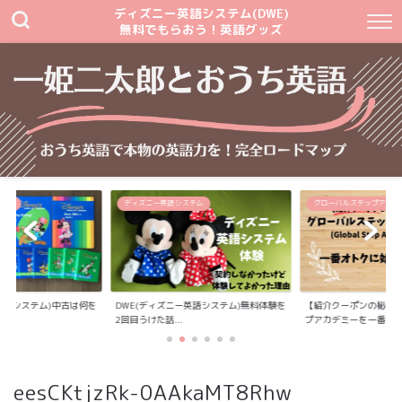
ディズニー英語システム(DWE)
無料でもらおう！英語グッズ
テム
ディズニー英語システム
グローバルステップアカデ
英語システム)中古は何を
DWE(ディズニー英語システム)無料体験を
【紹介クーポンの秘密
2回目うけた話...
プアカデミーを一番...
eesCKtjzRk-0AAkaMT8Rhw