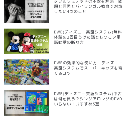
ダブルリミテッドの不安を解消！問
題と原因とバイリンガル教育で対策
したい4つのこと
DWE(ディズニー英語システム)無料
体験を2回目うけた話としつこい電
話勧誘の断り方
DWEの効果的な使い方｜ディズニー
英語システムでスーパーキッズを育
てるコツ
DWE(ディズニー英語システム)中古
は何を買う？シングアロングのDVD
いらない！おすすめ3選