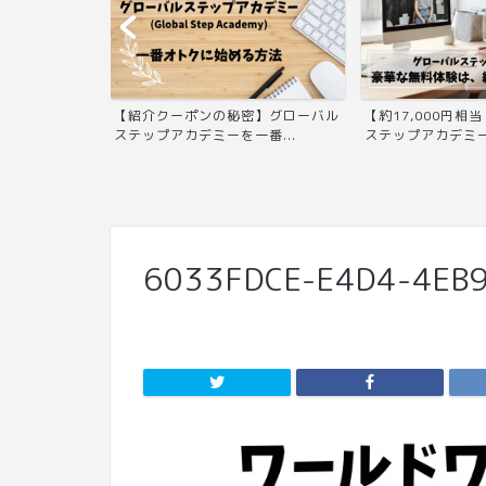
語システム)無料
【紹介クーポンの秘密】グローバル
【約17,000円相
..
ステップアカデミーを一番...
ステップアカデミーの
6033FDCE-E4D4-4EB