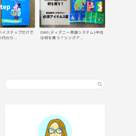
プバイステップだけで
DWE(ディズニー英語システム)中古
DWE(ディズ
代わり...
は何を買う？シングア...
体験を2回目う