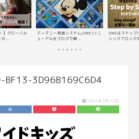
当！】グローバル
ディズニー英語システム(DWE)リニ
DWEはステッ
...
ューアルをブログで解...
シングアロングの
9-BF13-3D96B169C6D4
2021年2月12日